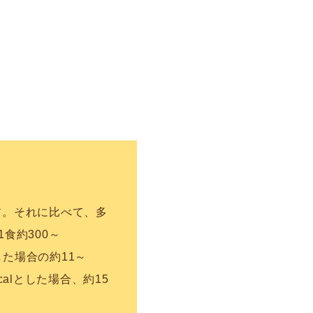
1
。それに比べて、多
食約300～
した場合の約11～
calとした場合、約15