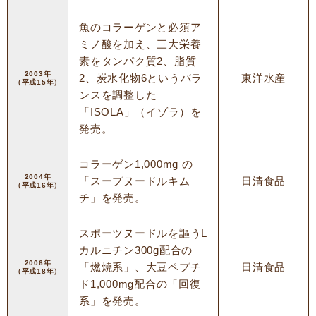
魚のコラーゲンと必須ア
ミノ酸を加え、三大栄養
素をタンパク質2、脂質
2003年
2、炭水化物6というバラ
東洋水産
（平成15年）
ンスを調整した
「ISOLA」（イゾラ）を
発売。
コラーゲン1,000mg の
2004年
「スープヌードルキム
日清食品
（平成16年）
チ」を発売。
スポーツヌードルを謳うL
カルニチン300g配合の
2006年
「燃焼系」、大豆ペプチ
日清食品
（平成18年）
ド1,000mg配合の「回復
系」を発売。