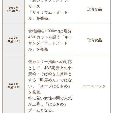
「おいしさプラス」シ
リーズ
1997年
日清食品
（平成9年）
「サイリウム・ヌード
ル」を発売。
食物繊維1,000mgと塩分
45％カットを謳う「キト
1998年
日清食品
（平成10年）
サンダイエットヌード
ル」を発売
低カロリー指向への対応
として、JAS定義上の小
麦粉・そば粉を主原料と
する「即席めん」ではな
2001年
い、「スープはるさめ」
エースコック
（平成13年）
を発売。
特に若い女性の間で人気
が上昇し「はるさめ」
ブームとなる。