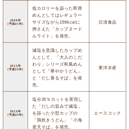
低カロリーを謳った即席
めんとしてはレギュラー
2009年
サイズながら198kcalに
日清食品
（平成21年）
押さえた「カップヌード
ルライト」を発売。
減塩を意識したカップめ
んとして、「大人のこだ
わり」シリーズ和風めん
2011年
東洋水産
（平成23年）
として「華やかうどん」
と「だし香るそば」を発
売。
塩分30％カットを実現し
た「だしの旨みで減塩」
2013年
を謳った小型カップの
エースコック
（平成25年）
「鶏炊きうどん」「小海
老天そば」を発売。