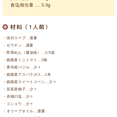
食塩相当量 … 3.0g
材料（1人前）
添付スープ…適量
ゼラチン…適量
即席めん（醤油味）…1/3袋
姫路産ミニトマト…2個
香寺産バジル…少々
姫路産アスパラガス…1本
姫路産スイートコーン…少々
安富産柚子…少々
赤穂の塩…少々
コショウ…少々
オリーブオイル…適量