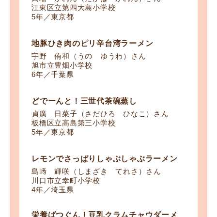
江東区立第四大島小学校
5年／東京都
地豚ひき肉のピリ辛台湾ラーメン
宇野 侑和（うの ゆうわ）さん
旭市立豊畑小学校
6年／千葉県
どでーんと！三世代茶碗蒸し
貞廣 日菜子（さだひろ ひなこ）さん
板橋区立高島第三小学校
5年／東京都
レモンでさっぱりしゃぶしゃぶラーメン
島﨑 輝咲（しまざき てれさ）さん
川口市立幸町小学校
4年／埼玉県
栄養ばつぐん！豆乳クラムチャウダーメ