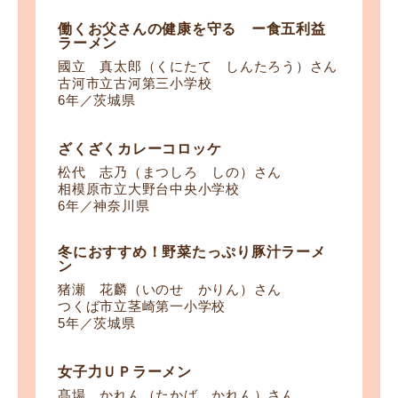
働くお父さんの健康を守る ー食五利益
ラーメン
國立 真太郎（くにたて しんたろう）さん
古河市立古河第三小学校
6年／茨城県
ざくざくカレーコロッケ
松代 志乃（まつしろ しの）さん
相模原市立大野台中央小学校
6年／神奈川県
冬におすすめ！野菜たっぷり豚汁ラーメ
ン
猪瀬 花麟（いのせ かりん）さん
つくば市立茎崎第一小学校
5年／茨城県
女子力ＵＰラーメン
髙場 かれん（たかば かれん）さん